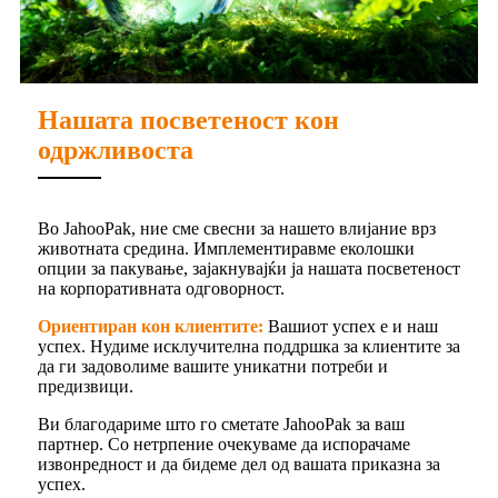
Нашата посветеност кон
одржливоста
Во JahooPak, ние сме свесни за нашето влијание врз
животната средина. Имплементиравме еколошки
опции за пакување, зајакнувајќи ја нашата посветеност
на корпоративната одговорност.
Ориентиран кон клиентите:
Вашиот успех е и наш
успех. Нудиме исклучителна поддршка за клиентите за
да ги задоволиме вашите уникатни потреби и
предизвици.
Ви благодариме што го сметате JahooPak за ваш
партнер. Со нетрпение очекуваме да испорачаме
извонредност и да бидеме дел од вашата приказна за
успех.