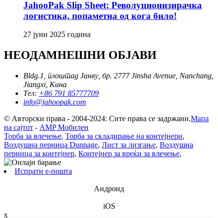
JahooPak Slip Sheet: Револуционизирачка
логистика, попаметна од кога било!
27 јуни 2025 година
НЕОДАМНЕШНИ ОБЈАВИ
Bldg.1, плоштад Јанву, бр. 2777 Jinsha Avenue, Nanchang,
Jiangxi, Кина
Тел:
+86 791 85777709
info@jahoopak.com
© Авторски права - 2004-2024: Сите права се задржани.
Мапа
на сајтот
-
AMP Мобилен
Торба за влечење
,
Торба за складирање на контејнери
,
Воздушна перница Dunnage
,
Лист за лизгање
,
Воздушна
перница за контејнер
,
Контејнер за вреќи за влечење
,
Испрати е-пошта
Андроид
iOS
x