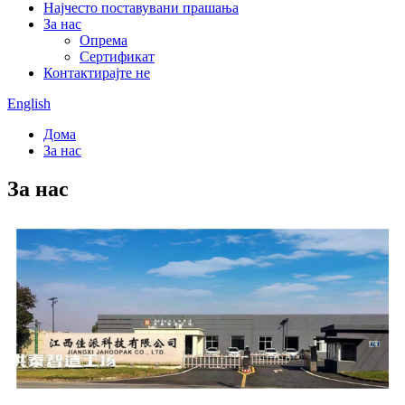
Најчесто поставувани прашања
За нас
Опрема
Сертификат
Контактирајте не
English
Дома
За нас
За нас