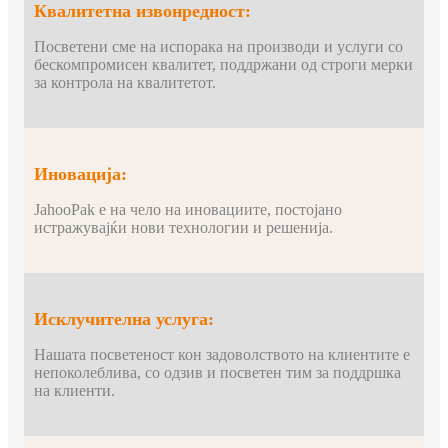
Квалитетна извонредност:
Посветени сме на испорака на производи и услуги со
бескомпромисен квалитет, поддржани од строги мерки
за контрола на квалитетот.
Иновација:
JahooPak е на чело на иновациите, постојано
истражувајќи нови технологии и решенија.
Исклучителна услуга:
Нашата посветеност кон задоволството на клиентите е
непоколеблива, со одзив и посветен тим за поддршка
на клиенти.