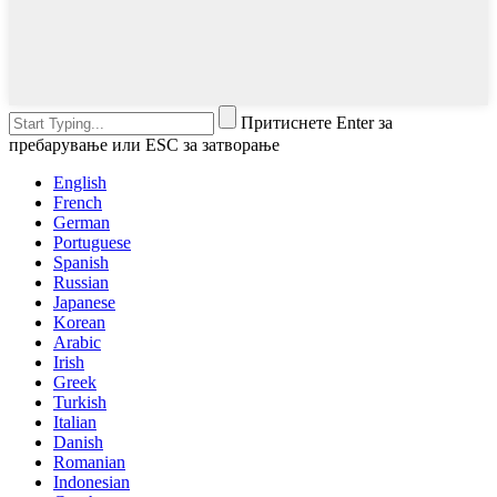
Притиснете Enter за
пребарување или ESC за затворање
English
French
German
Portuguese
Spanish
Russian
Japanese
Korean
Arabic
Irish
Greek
Turkish
Italian
Danish
Romanian
Indonesian