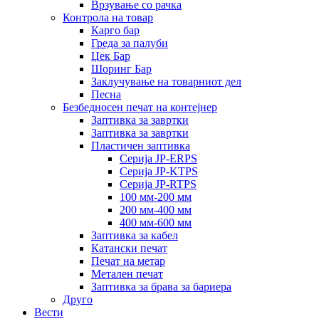
Врзување со рачка
Контрола на товар
Карго бар
Греда за палуби
Џек Бар
Шоринг Бар
Заклучување на товарниот дел
Песна
Безбедносен печат на контејнер
Заптивка за завртки
Заптивка за завртки
Пластичен заптивка
Серија JP-ERPS
Серија JP-KTPS
Серија JP-RTPS
100 мм-200 мм
200 мм-400 мм
400 мм-600 мм
Заптивка за кабел
Катански печат
Печат на метар
Метален печат
Заптивка за брава за бариера
Друго
Вести