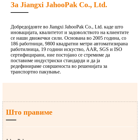
За Jiangxi JahooPak Co., Ltd.
Добредојдовте во Jiangxi JahooPak Co., Ltd. каде што
иновацијата, квалитетот и задоволството на клиентите
се наши движечки сили. Основана во 2005 година, со
186 работници, 9800 квадратни метри автоматизирана
работилница, 19 години искуство, AAR, SGS и ISO
сертифицирани, ние постојано се стремиме да
поставиме индустриски стандарди и да ја
редефинираме совршеноста во решенијата за
транспортно пакување.
Што правиме