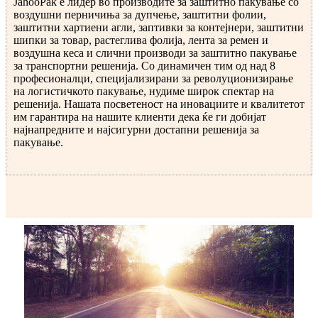
JahooPak е лидер во производите за заштитно пакување со
воздушни перничиња за дупчење, заштитни фолии,
заштитни хартиени агли, заптивки за контејнери, заштитни
шипки за товар, растеглива фолија, лента за ремен и
воздушна кеса и слични производи за заштитно пакување
за транспортни решенија. Со динамичен тим од над 8
професионалци, специјализирани за револуционизирање
на логистичкото пакување, нудиме широк спектар на
решенија. Нашата посветеност на иновациите и квалитетот
им гарантира на нашите клиенти дека ќе ги добијат
најнапредните и најсигурни достапни решенија за
пакување.