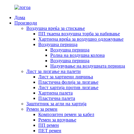
Дома
Производи
Воздушна вреќа за стискање
ПП ткаена воздушна торба за набивање
Хартиена вреќа за воздушно одложување
Воздушна перница
Воздушна перница
Ролна на воздушна колона
Воздушна перница
Надувување на воздушната перница
Лист за лизгање на палети
Лист за хартиени ливчиња
Пластична фолија за лизгање
Лист хартија против лизгање
Хартиена палета
Пластична палета
Заштитник за агли на хартија
Ремен за ремен
Композитен ремен за кабел
Ремен за врзување
ПП ремен
ПЕТ ремен