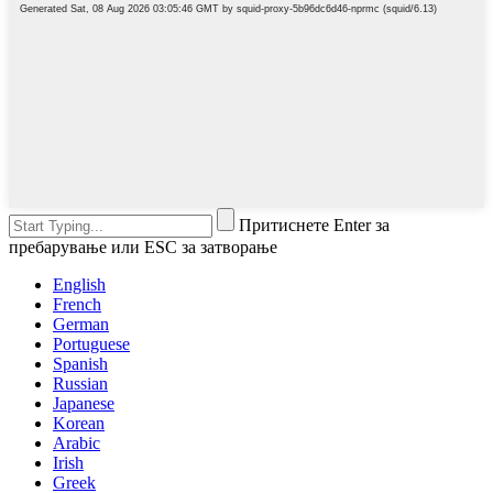
Притиснете Enter за
пребарување или ESC за затворање
English
French
German
Portuguese
Spanish
Russian
Japanese
Korean
Arabic
Irish
Greek