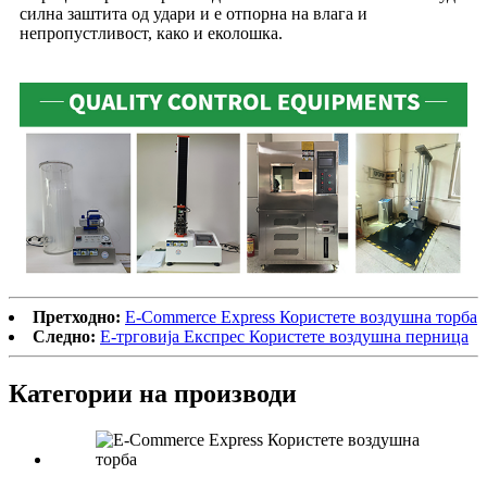
силна заштита од удари и е отпорна на влага и
непропустливост, како и еколошка.
Претходно:
E-Commerce Express Користете воздушна торба
Следно:
Е-трговија Експрес Користете воздушна перница
Категории на производи