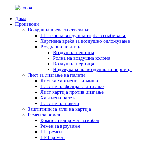
Дома
Производи
Воздушна вреќа за стискање
ПП ткаена воздушна торба за набивање
Хартиена вреќа за воздушно одложување
Воздушна перница
Воздушна перница
Ролна на воздушна колона
Воздушна перница
Надувување на воздушната перница
Лист за лизгање на палети
Лист за хартиени ливчиња
Пластична фолија за лизгање
Лист хартија против лизгање
Хартиена палета
Пластична палета
Заштитник за агли на хартија
Ремен за ремен
Композитен ремен за кабел
Ремен за врзување
ПП ремен
ПЕТ ремен