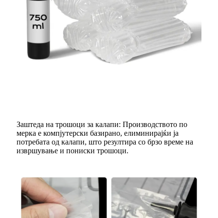
Заштеда на трошоци за калапи: Производството по
мерка е компјутерски базирано, елиминирајќи ја
потребата од калапи, што резултира со брзо време на
извршување и пониски трошоци.