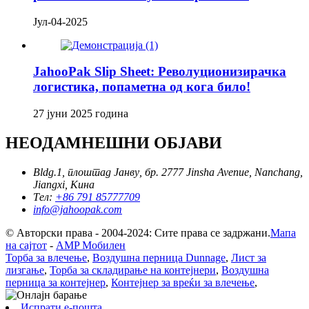
Јул-04-2025
JahooPak Slip Sheet: Револуционизирачка
логистика, попаметна од кога било!
27 јуни 2025 година
НЕОДАМНЕШНИ ОБЈАВИ
Bldg.1, плоштад Јанву, бр. 2777 Jinsha Avenue, Nanchang,
Jiangxi, Кина
Тел:
+86 791 85777709
info@jahoopak.com
© Авторски права - 2004-2024: Сите права се задржани.
Мапа
на сајтот
-
AMP Мобилен
Торба за влечење
,
Воздушна перница Dunnage
,
Лист за
лизгање
,
Торба за складирање на контејнери
,
Воздушна
перница за контејнер
,
Контејнер за вреќи за влечење
,
Испрати е-пошта