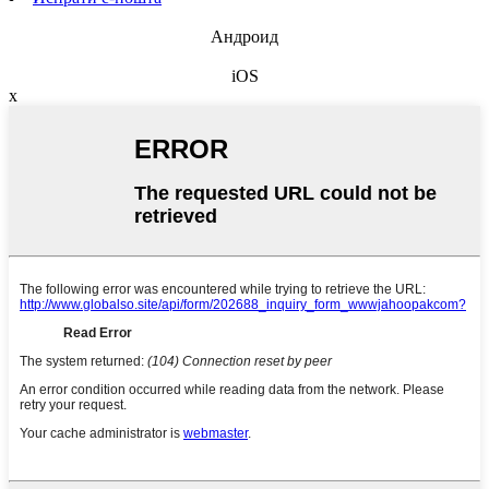
Андроид
iOS
x