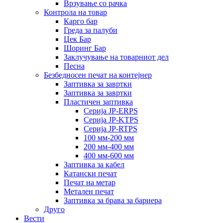
Врзување со рачка
Контрола на товар
Карго бар
Греда за палуби
Џек Бар
Шоринг Бар
Заклучување на товарниот дел
Песна
Безбедносен печат на контејнер
Заптивка за завртки
Заптивка за завртки
Пластичен заптивка
Серија JP-ERPS
Серија JP-KTPS
Серија JP-RTPS
100 мм-200 мм
200 мм-400 мм
400 мм-600 мм
Заптивка за кабел
Катански печат
Печат на метар
Метален печат
Заптивка за брава за бариера
Друго
Вести