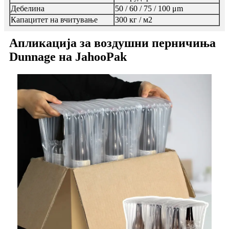
Дебелина
50 / 60 / 75 / 100 μm
Капацитет на вчитување
300 кг / м2
Апликација за воздушни перничиња
Dunnage на JahooPak