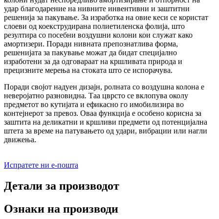
удар благодарение на нивните инвентивни и заштитни
решенија за пакување. За изработка на овие кеси се користат
слоеви од коекструдирана полиетиленска фолија, што
резултира со посебни воздушни колони кои служат како
амортизери. Поради нивната препознатлива форма,
решенијата за пакување можат да бидат специјално
изработени за да одговараат на кршливата природа и
прецизните мерења на стоката што се испорачува.
Поради својот надуен дизајн, ролната со воздушна колона е
неверојатно разновидна. Таа цврсто се вклопува околу
предметот во кутијата и ефикасно го имобилизира во
контејнерот за превоз. Оваа функција е особено корисна за
заштита на деликатни и кршливи предмети од потенцијална
штета за време на патувањето од удари, вибрации или нагли
движења.
Испратете ни е-пошта
Детали за производот
Ознаки на производи