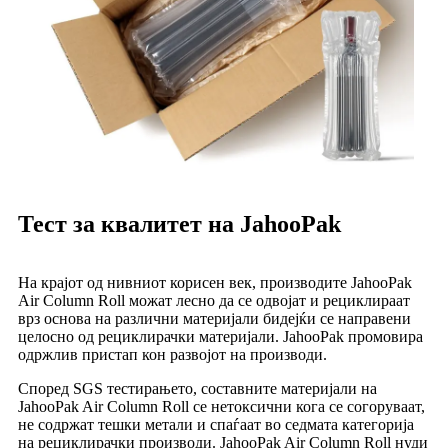
Тест за квалитет на JahooPak
На крајот од нивниот корисен век, производите JahooPak
Air Column Roll можат лесно да се одвојат и рециклираат
врз основа на различни материјали бидејќи се направени
целосно од рециклирачки материјали. JahooPak промовира
одржлив пристап кон развојот на производи.
Според SGS тестирањето, составните материјали на
JahooPak Air Column Roll се нетоксични кога се согоруваат,
не содржат тешки метали и спаѓаат во седмата категорија
на рециклирачки производи. JahooPak Air Column Roll нуди