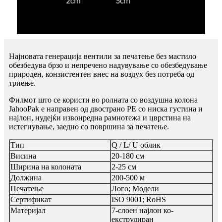
Најновата генерација вентили за печатење без мастило
обезбедува брзо и непречено надувување со обезбедување
природен, конзистентен внес на воздух без потреба од
триење.
Филмот што се користи во ролната со воздушна колона
JahooPak е направен од двострано PE со ниска густина и
најлон, нудејќи извонредна рамнотежа и цврстина на
истегнување, заедно со површина за печатење.
Тип
Q / L/ U облик
Висина
20-180 см
Ширина на колоната
2-25 см
Должина
200-500 м
Печатење
Лого; Модели
Сертификат
ISO 9001; RoHS
Материјал
7-слоен најлон ко-
екструдиран