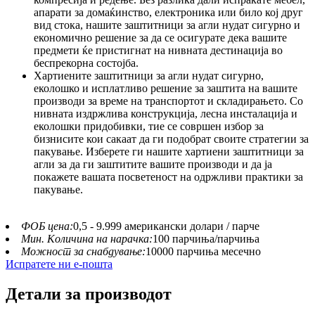
апарати за домаќинство, електроника или било кој друг
вид стока, нашите заштитници за агли нудат сигурно и
економично решение за да се осигурате дека вашите
предмети ќе пристигнат на нивната дестинација во
беспрекорна состојба.
Хартиените заштитници за агли нудат сигурно,
еколошко и исплатливо решение за заштита на вашите
производи за време на транспортот и складирањето. Со
нивната издржлива конструкција, лесна инсталација и
еколошки придобивки, тие се совршен избор за
бизнисите кои сакаат да ги подобрат своите стратегии за
пакување. Изберете ги нашите хартиени заштитници за
агли за да ги заштитите вашите производи и да ја
покажете вашата посветеност на одржливи практики за
пакување.
ФОБ цена:
0,5 - 9.999 американски долари / парче
Мин. Количина на нарачка:
100 парчиња/парчиња
Можност за снабдување:
10000 парчиња месечно
Испратете ни е-пошта
Детали за производот