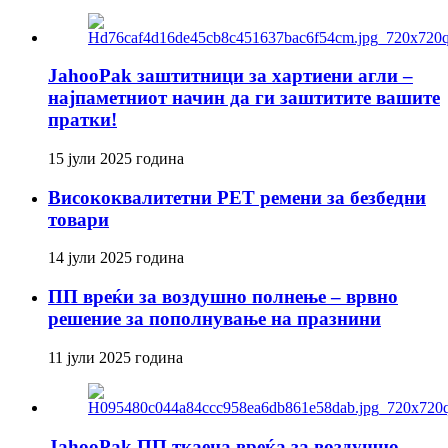
JahooPak заштитници за хартиени агли –
најпаметниот начин да ги заштитите вашите
пратки!
15 јули 2025 година
Висококвалитетни PET ремени за безбедни
товари
14 јули 2025 година
ПП вреќи за воздушно полнење – врвно
решение за пополнување на празнини
11 јули 2025 година
JahooPak ПП ткаена вреќа за воздушно