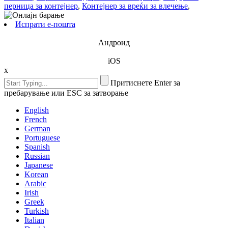
перница за контејнер
,
Контејнер за вреќи за влечење
,
Испрати е-пошта
Андроид
iOS
x
Притиснете Enter за
пребарување или ESC за затворање
English
French
German
Portuguese
Spanish
Russian
Japanese
Korean
Arabic
Irish
Greek
Turkish
Italian