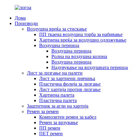
Дома
Производи
Воздушна вреќа за стискање
ПП ткаена воздушна торба за набивање
Хартиена вреќа за воздушно одложување
Воздушна перница
Воздушна перница
Ролна на воздушна колона
Воздушна перница
Надувување на воздушната перница
Лист за лизгање на палети
Лист за хартиени ливчиња
Пластична фолија за лизгање
Лист хартија против лизгање
Хартиена палета
Пластична палета
Заштитник за агли на хартија
Ремен за ремен
Композитен ремен за кабел
Ремен за врзување
ПП ремен
ПЕТ ремен