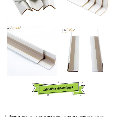
1. Заштитете ги своите производи од достапните греди