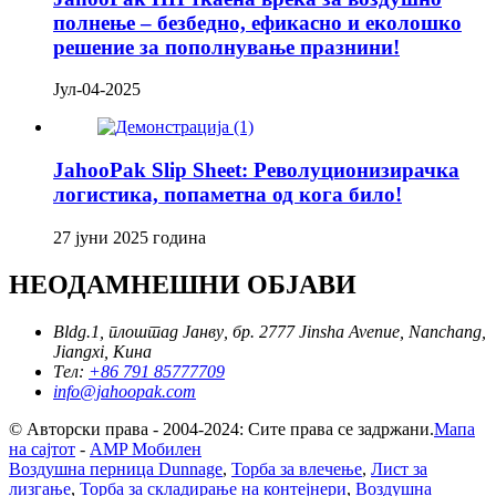
полнење – безбедно, ефикасно и еколошко
решение за пополнување празнини!
Јул-04-2025
JahooPak Slip Sheet: Револуционизирачка
логистика, попаметна од кога било!
27 јуни 2025 година
НЕОДАМНЕШНИ ОБЈАВИ
Bldg.1, плоштад Јанву, бр. 2777 Jinsha Avenue, Nanchang,
Jiangxi, Кина
Тел:
+86 791 85777709
info@jahoopak.com
© Авторски права - 2004-2024: Сите права се задржани.
Мапа
на сајтот
-
AMP Мобилен
Воздушна перница Dunnage
,
Торба за влечење
,
Лист за
лизгање
,
Торба за складирање на контејнери
,
Воздушна