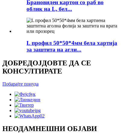
Брановиден картон со раб во
облик на L, бел...
L профил 50*50*4мм бела хартија
за заштита на агли...
ДОБРЕДОЈДОВТЕ ДА СЕ
КОНСУЛТИРАТЕ
Побарајте понуда
НЕОДАМНЕШНИ ОБЈАВИ