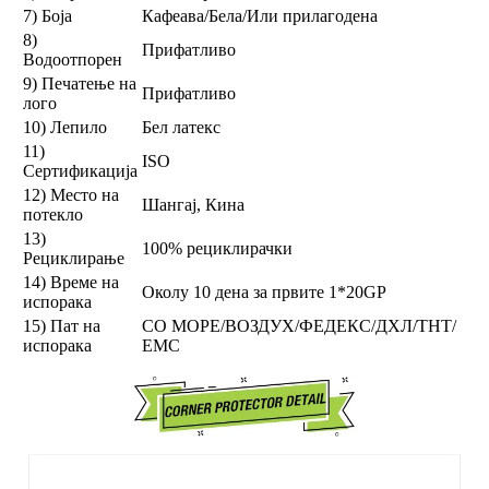
7) Боја
Кафеава/Бела/Или прилагодена
8)
Прифатливо
Водоотпорен
9) Печатење на
Прифатливо
лого
10) Лепило
Бел латекс
11)
ISO
Сертификација
12) Место на
Шангај, Кина
потекло
13)
100% рециклирачки
Рециклирање
14) Време на
Околу 10 дена за првите 1*20GP
испорака
15) Пат на
СО МОРЕ/ВОЗДУХ/ФЕДЕКС/ДХЛ/ТНТ/
испорака
ЕМС