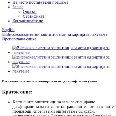
Најчесто поставувани прашања
За нас
Опрема
Сертификат
Контактирајте не
English
Висококвалитетни заштитници за агли од хартија за пакување
Краток опис:
Хартиените заштитници за агли се специјално
дизајнирани за да ги заштитат ранливите агли на вашите
производи, спречувајќи оштетување од удари,
компресија и редење. Без разлика дали испраќате мебел,