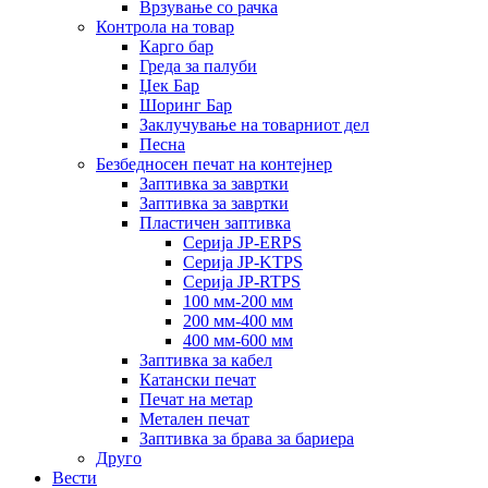
Врзување со рачка
Контрола на товар
Карго бар
Греда за палуби
Џек Бар
Шоринг Бар
Заклучување на товарниот дел
Песна
Безбедносен печат на контејнер
Заптивка за завртки
Заптивка за завртки
Пластичен заптивка
Серија JP-ERPS
Серија JP-KTPS
Серија JP-RTPS
100 мм-200 мм
200 мм-400 мм
400 мм-600 мм
Заптивка за кабел
Катански печат
Печат на метар
Метален печат
Заптивка за брава за бариера
Друго
Вести