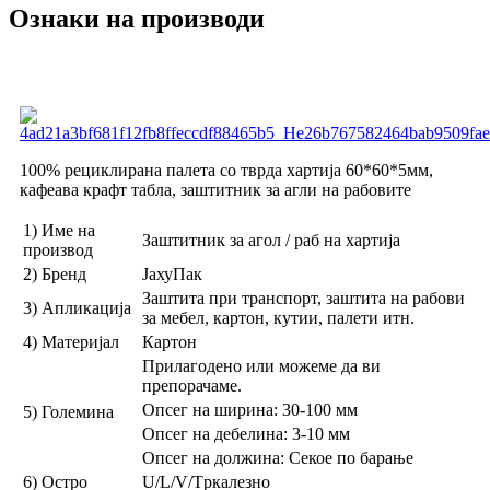
Ознаки на производи
100% рециклирана палета со тврда хартија 60*60*5мм,
кафеава крафт табла, заштитник за агли на рабовите
1) Име на
Заштитник за агол / раб на хартија
производ
2) Бренд
ЈахуПак
Заштита при транспорт, заштита на рабови
3) Апликација
за мебел, картон, кутии, палети итн.
4) Материјал
Картон
Прилагодено или можеме да ви
препорачаме.
Опсег на ширина: 30-100 мм
5) Големина
Опсег на дебелина: 3-10 мм
Опсег на должина: Секое по барање
6) Остро
U/L/V/Tркалезно